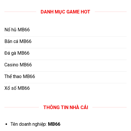
DANH MỤC GAME HOT
Nổ hũ MB66
Bắn cá MB66
Đá gà MB66
Casino MB66
Thể thao MB66
Xổ số MB66
THÔNG TIN NHÀ CÁI
Tên doanh nghiệp:
MB66