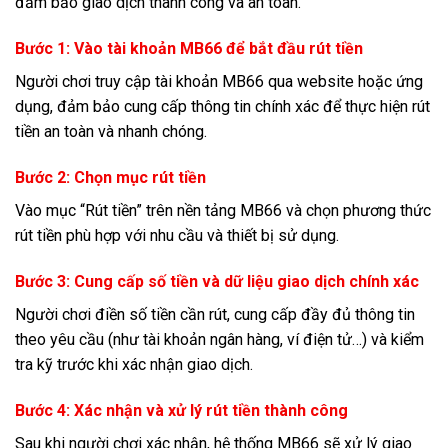
đảm bảo giao dịch thành công và an toàn.
Bước 1: Vào tài khoản MB66 để bắt đầu rút tiền
Người chơi truy cập tài khoản MB66 qua website hoặc ứng
dụng, đảm bảo cung cấp thông tin chính xác để thực hiện rút
tiền an toàn và nhanh chóng.
Bước 2: Chọn mục rút tiền
Vào mục “Rút tiền” trên nền tảng MB66 và chọn phương thức
rút tiền phù hợp với nhu cầu và thiết bị sử dụng.
Bước 3: Cung cấp số tiền và dữ liệu giao dịch chính xác
Người chơi điền số tiền cần rút, cung cấp đầy đủ thông tin
theo yêu cầu (như tài khoản ngân hàng, ví điện tử…) và kiểm
tra kỹ trước khi xác nhận giao dịch.
Bước 4: Xác nhận và xử lý rút tiền thành công
Sau khi người chơi xác nhận, hệ thống MB66 sẽ xử lý giao