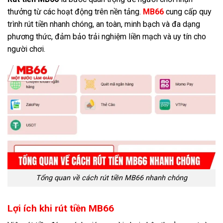
thưởng từ các hoạt động trên nền tảng.
MB66
cung cấp quy
trình rút tiền nhanh chóng, an toàn, minh bạch và đa dạng
phương thức, đảm bảo trải nghiệm liền mạch và uy tín cho
người chơi.
Tổng quan về cách rút tiền MB66 nhanh chóng
Lợi ích khi rút tiền MB66