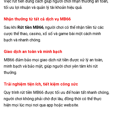
Việc rút tiền đúng cách giúp người chơi nhận thưởng an toàn,
tối ưu lợi nhuận và quản lý tài khoản hiệu quả.
Nhận thưởng từ tất cả dịch vụ MB66
Sau khi
Rút tiền MB66
, người chơi có thể nhận tiền từ các
cược thể thao, casino, xổ số và game bài một cách minh
bạch và nhanh chóng.
Giao dịch an toàn và minh bạch
MB66 đảm bảo mọi giao dịch rút tiền được xử lý an toàn,
minh bạch và bảo mật, giúp người chơi yên tâm khi rút
thưởng.
Trải nghiệm tiện ích, tiết kiệm công sức
Quy trình rút tiền MB66 được tối ưu để hoàn tất nhanh chóng,
người chơi không phải chờ đợi lâu, đồng thời có thể thực
hiện mọi lúc mọi nơi qua app hoặc website.