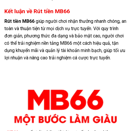
Kết luận về Rút tiền MB66
Rút tiền MB66
giúp người chơi nhận thưởng nhanh chóng, an
toàn và thuận tiện từ mọi dịch vụ trực tuyến. Với quy trình
đơn giản, phương thức đa dạng và bảo mật cao, người chơi
có thể trải nghiệm nền tảng MB66 một cách hiệu quả, tận
dụng khuyến mãi và quản lý tài khoản minh bạch, giúp tối ưu
lợi nhuận và nâng cao trải nghiệm cá cược trực tuyến.