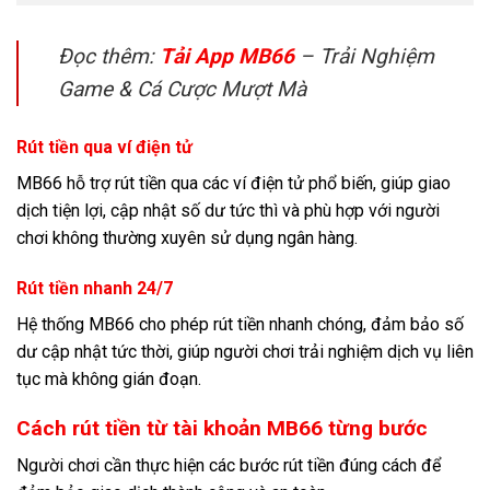
Đọc thêm:
Tải App MB66
– Trải Nghiệm
Game & Cá Cược Mượt Mà
Rút tiền qua ví điện tử
MB66 hỗ trợ rút tiền qua các ví điện tử phổ biến, giúp giao
dịch tiện lợi, cập nhật số dư tức thì và phù hợp với người
chơi không thường xuyên sử dụng ngân hàng.
Rút tiền nhanh 24/7
Hệ thống MB66 cho phép rút tiền nhanh chóng, đảm bảo số
dư cập nhật tức thời, giúp người chơi trải nghiệm dịch vụ liên
tục mà không gián đoạn.
Cách rút tiền từ tài khoản MB66 từng bước
Người chơi cần thực hiện các bước rút tiền đúng cách để