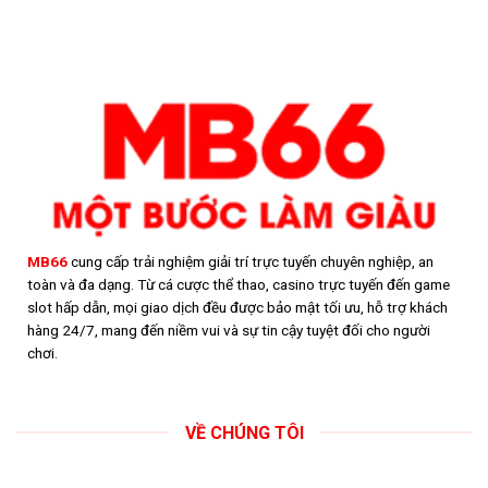
Phạt
Đọc
Góc
Kèo
MB66
Và
–
Tỷ
Hướng
Lệ
Dẫn
Thắng
Đặt
Cao
Cược
Và
Tối
Ưu
Lợi
Nhuận
MB66
cung cấp trải nghiệm giải trí trực tuyến chuyên nghiệp, an
toàn và đa dạng. Từ cá cược thể thao, casino trực tuyến đến game
slot hấp dẫn, mọi giao dịch đều được bảo mật tối ưu, hỗ trợ khách
hàng 24/7, mang đến niềm vui và sự tin cậy tuyệt đối cho người
chơi.
VỀ CHÚNG TÔI