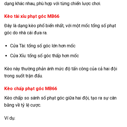
dạng khác nhau, phù hợp với từng chiến lược chơi.
Kèo tài xỉu phạt góc MB66
Đây là dạng kèo phổ biến nhất, với một mốc tổng số phạt
góc do nhà cái đưa ra.
Cửa Tài: tổng số góc lớn hơn mốc
Cửa Xỉu: tổng số góc thấp hơn mốc
Kèo này thường phản ánh mức độ tấn công của cả hai đội
trong suốt trận đấu.
Kèo chấp phạt góc MB66
Kèo chấp so sánh số phạt góc giữa hai đội, tạo ra sự cân
bằng về tỷ lệ cược.
Ví dụ: