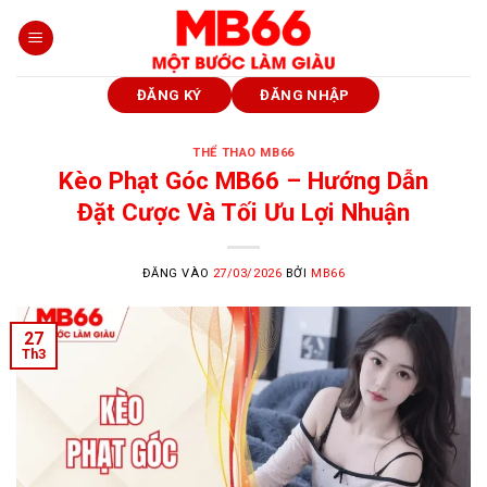
Bỏ
qua
nội
dung
ĐĂNG KÝ
ĐĂNG NHẬP
THỂ THAO MB66
Kèo Phạt Góc MB66 – Hướng Dẫn
Đặt Cược Và Tối Ưu Lợi Nhuận
ĐĂNG VÀO
27/03/2026
BỞI
MB66
27
Th3